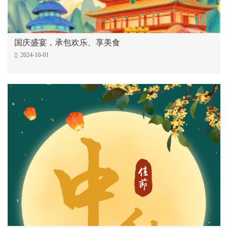
国庆盛宴，承包欢乐、享美食
2024-10-01