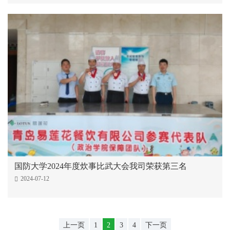
国防大学2024年度炊事比武大会我司荣获第三名
2024-07-12
上一页
1
2
3
4
下一页