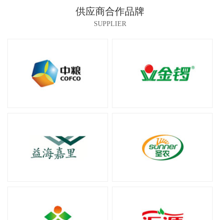
供应商合作品牌
SUPPLIER